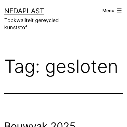
Ga
NEDAPLAST
Menu
naar
Topkwaliteit gereycled
de
kunststof
inhoud
Tag:
gesloten
Bouwvak 2025