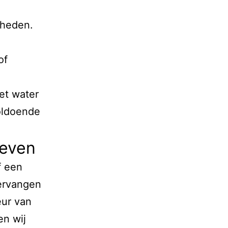
gheden.
of
et water
voldoende
leven
f een
vervangen
eur van
en wij