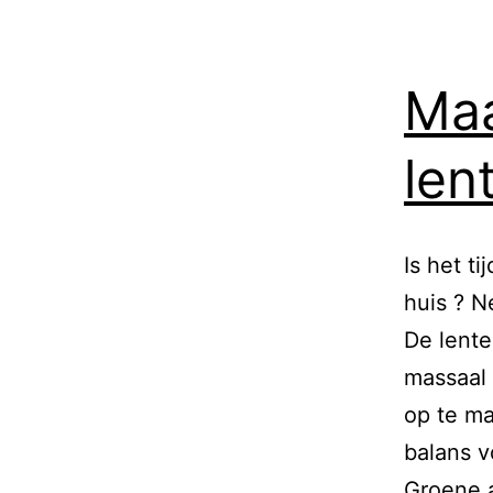
Maa
len
Is het t
huis ? N
De lente
massaal 
op te ma
balans v
Groene 