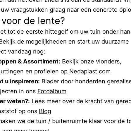
 uw vraagstukken graag naar een concrete oplo
 voor de lente?
et tot de eerste hittegolf om uw tuin onder ha
Bekijk de mogelijkheden en start uw duurzame
ect vandaag nog:
oppen & Assortiment:
Bekijk onze vlonders,
uttingen en profielen op
Nedaplast.com
t u inspireren:
Blader door honderden gerealis
jecten in ons
Fotoalbum
er weten?:
Lees meer over de kracht van gere
ststof op ons
Blog
ken we de tuin / buitenruimte klaar voor de t
e zon maar komen!