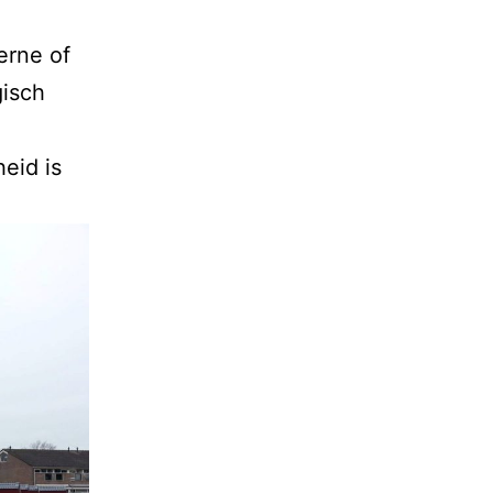
erne of
gisch
eid is