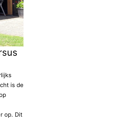
rsus
lijks
cht is de
 op
 op. Dit