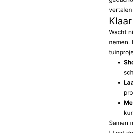
vertalen
Klaar
Wacht ni
nemen. 
tuinproj
Sh
sch
Laa
pro
Me
kun
Samen ma
! Laat d