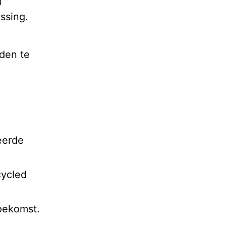
ssing.
nden te
eerde
cycled
oekomst.