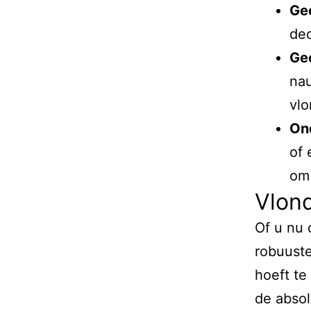
Gee
dec
Ge
nau
vlo
On
of 
om 
Vlond
Of u nu 
robuuste
hoeft te
de absol