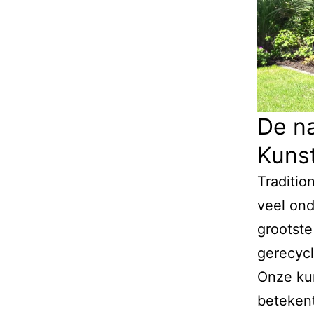
De na
Kuns
Traditio
veel ond
grootste
gerecycl
Onze ku
betekent