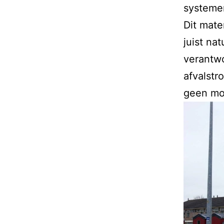
systeme
Dit mate
juist na
verantwo
afvalst
geen mod