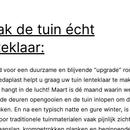
k de tuin écht
teklaar:
ijd voor een duurzame en blijvende “upgrade” ro
edaplast helpt u graag uw tuin lenteklaar te ma
 hangt in de lucht! Maart is dé maand waarin w
de deuren opengooien en de tuin inlopen om d
ken. En na een typisch natte en gure winter, is
oor traditionele tuinmaterialen vaak pijnlijk zich
aanslag, kromgetrokken planken en beginnende