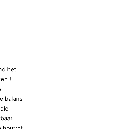
nd het
ken !
e
e balans
 die
tbaar.
 houtrot