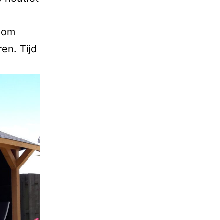
n om
en. Tijd