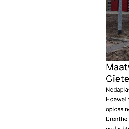
Maatw
Giet
Nedaplas
Hoewel w
oplossi
Drenthe 
gedachte