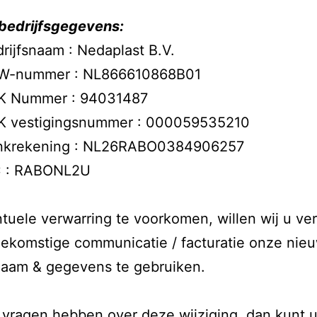
bedrijfsgegevens:
rijfsnaam : Nedaplast B.V.
W-nummer : NL866610868B01
K Nummer : 94031487
K vestigingsnummer : 000059535210
nkrekening : NL26RABO0384906257
C : RABONL2U
uele verwarring te voorkomen, willen wij u v
oekomstige communicatie / facturatie onze nie
naam & gegevens te gebruiken.
vragen hebben over deze wijziging, dan kunt u 