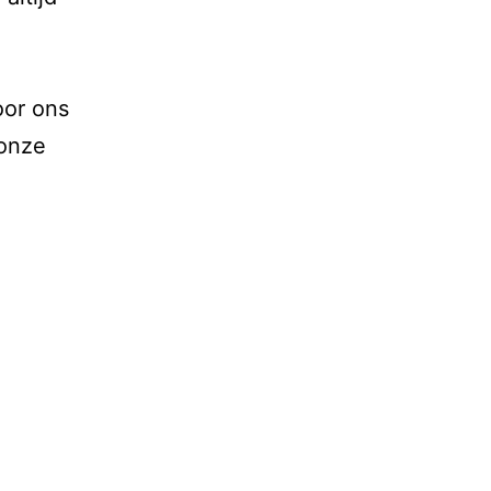
oor ons
onze