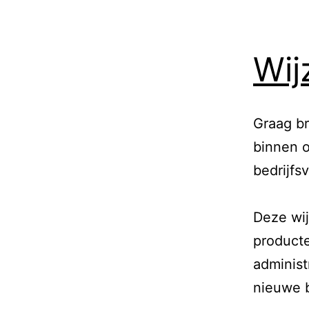
Wij
Graag br
binnen o
bedrijfs
Deze wij
producte
administ
nieuwe b