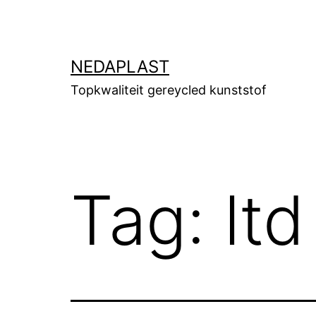
Ga
naar
de
NEDAPLAST
inhoud
Topkwaliteit gereycled kunststof
Tag:
ltd