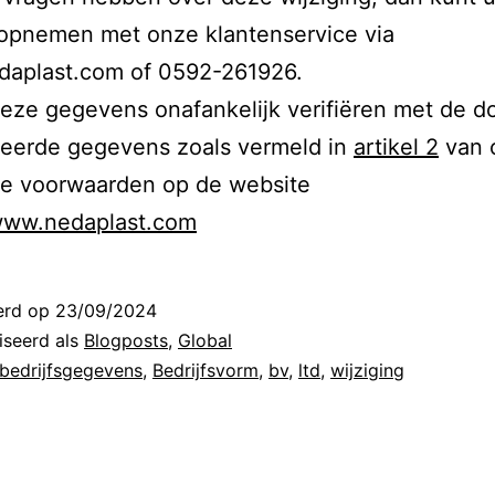
 opnemen met onze klantenservice via
daplast.com of 0592-261926.
eze gegevens onafankelijk verifiëren met de d
ceerde gegevens zoals vermeld in
artikel 2
van 
e voorwaarden op de website
/www.nedaplast.com
erd op
23/09/2024
iseerd als
Blogposts
,
Global
bedrijfsgegevens
,
Bedrijfsvorm
,
bv
,
ltd
,
wijziging