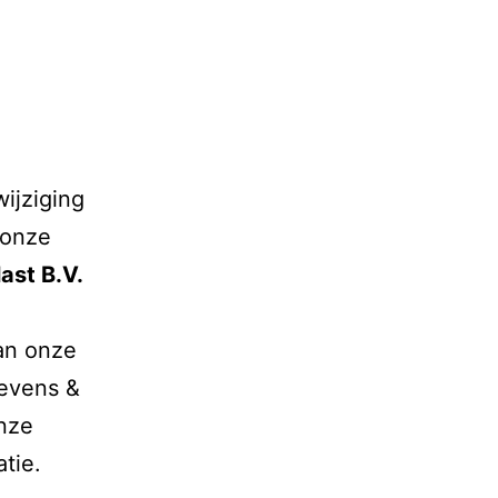
ijziging
 onze
ast B.V.
van onze
gevens &
onze
tie.