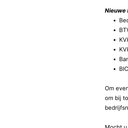
Nieuwe 
Bed
BT
KV
KV
Ba
BI
Om event
om bij t
bedrijfs
Mocht u 