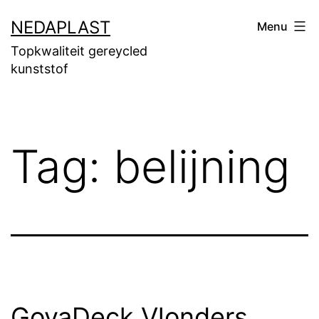
Ga
NEDAPLAST
Menu
naar
Topkwaliteit gereycled
de
kunststof
inhoud
Tag:
belijning
GovaDeck Vlonders